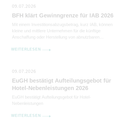
09.07.2026
BFH klärt Gewinngrenze für IAB 2026
Mit einem Investitionsabzugsbetrag, kurz IAB, können
kleine und mittlere Unternehmen für die künftige
Anschaffung oder Herstellung von abnutzbaren
beweglichen Wirtschaftsgütern des Anlagevermögens
WEITERLESEN
bis zu 50 % der voraussichtlichen Anschaffungs- oder
Herstellungskosten gewinnmindernd abziehen.
Abschreibungen werden damit vorverlagert. IAB können
aber nur in Anspruch genommen werden, wenn der
09.07.2026
Gewinn durch Bilanzierung oder Einnahme-
EuGH bestätigt Aufteilungsgebot für
Überschuss-Rechnung ermittelt wird. Gleichzeitig […]
Hotel-Nebenleistungen 2026
EuGH bestätigt Aufteilungsgebot für Hotel-
Nebenleistungen
WEITERLESEN