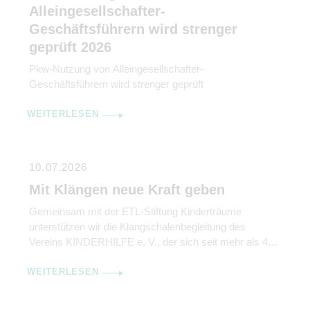
Alleingesellschafter-
Geschäftsführern wird strenger
geprüft 2026
Pkw-Nutzung von Alleingesellschafter-
Geschäftsführern wird strenger geprüft
WEITERLESEN
10.07.2026
Mit Klängen neue Kraft geben
Gemeinsam mit der ETL-Stiftung Kinderträume
unterstützen wir die Klangschalenbegleitung des
Vereins KINDERHILFE e. V., der sich seit mehr als 40
Jahren für krebs- und schwerkranke Kinder und ihre
WEITERLESEN
Familien einsetzt.