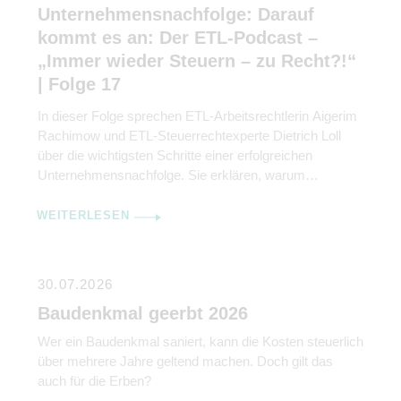
Unternehmensnachfolge: Darauf
kommt es an: Der ETL-Podcast –
„Immer wieder Steuern – zu Recht?!“
| Folge 17
In dieser Folge sprechen ETL-Arbeitsrechtlerin Aigerim
Rachimow und ETL-Steuerrechtexperte Dietrich Loll
über die wichtigsten Schritte einer erfolgreichen
Unternehmensnachfolge. Sie erklären, warum
Kommunikation genauso wichtig ist wie rechtliche und
steuerliche Gestaltung.
WEITERLESEN
30.07.2026
Baudenkmal geerbt 2026
Wer ein Baudenkmal saniert, kann die Kosten steuerlich
über mehrere Jahre geltend machen. Doch gilt das
auch für die Erben?