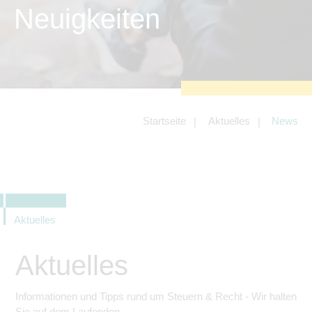
zu sichern.
Neuigkeiten
Tracking- und Targeting-Cookies
Diese Cookies sind erforderlich, um
unsere Website auf Ihre Bedürfnisse hin
zu optimieren. Hierzu gehört eine
bedarfsgerechte Gestaltung und
fortlaufende Verbesserung unseres
Angebotes einschließlich der
Verknüpfung zu Social-Media-
Angeboten von z.B. Facebook und
Startseite
Aktuelles
News
LinkedIn.
Betreibercookies
Diese Cookies sind erforderlich, um z.B.
Google Maps zu nutzen oder
eingebettete Videos abspielen zu
können.
Aktuelles
Aktuelles
Informationen und Tipps rund um Steuern & Recht - Wir halten
Sie auf dem Laufenden