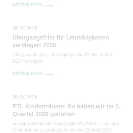
WEITERLESEN
allem dann, wenn eine Geschäftsveräußerung im
Ganzen (GiG) falsch behandelt oder falsch abgerechnet
wird. Wenn aus Struktur ein Risiko wird Steigende
Kosten, Personalmangel und veränderte
06.07.2026
Marktbedingungen zwingen viele Betriebe dazu,
Übergangsfrist für Lehrtätigkeiten
Standorte […]
verlängert 2026
Übergangsfrist für Lehrtätigkeiten bis 31. Dezember
2027 verlängert
WEITERLESEN
06.07.2026
ETL Kinderträume: So haben wir im 2.
Quartal 2026 geholfen
Von Spielplätzen bis Trauerbegleitung: Die ETL-Stiftung
Kinderträume unterstützte im zweiten Quartal 2026