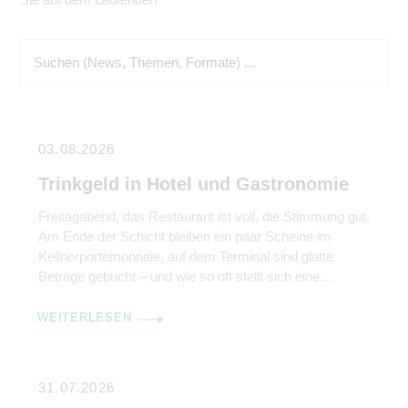
03.08.2026
Trinkgeld in Hotel und Gastronomie
Freitagabend, das Restaurant ist voll, die Stimmung gut.
Am Ende der Schicht bleiben ein paar Scheine im
Kellnerportemonnaie, auf dem Terminal sind glatte
Beträge gebucht – und wie so oft stellt sich eine
scheinbar einfache Frage: Wem gehört das Trinkgeld
eigentlich, und wie bleibt es steuerfrei? Was im
WEITERLESEN
hektischen Alltag nebenbei läuft, ist steuerlich alles […]
31.07.2026