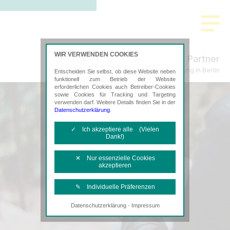
WIR VERWENDEN COOKIES
Küpper & Partner
Steuerberatung in Berlin
Entscheiden Sie selbst, ob diese Website neben
funktionell zum Betrieb der Website
erforderlichen Cookies auch Betreiber-Cookies
sowie Cookies für Tracking und Targeting
verwenden darf. Weitere Details finden Sie in der
Datenschutzerklärung
.
✓ Ich akzeptiere alle (Vielen
Dank!)
✕ Nur essenzielle Cookies
akzeptieren
✎ Individuelle Präferenzen
·
Datenschutzerklärung
Impressum
Notwendige Cookies
Diese Cookies sind erforderlich, um die
grundlegende Funktionalität der Website