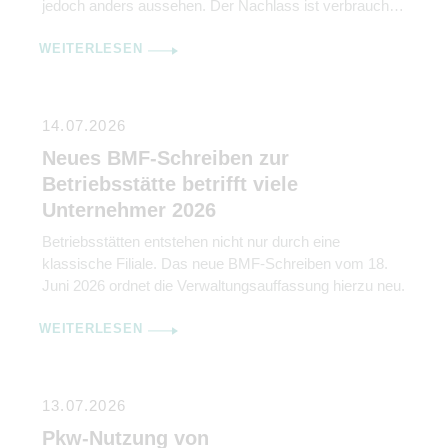
jedoch anders aussehen. Der Nachlass ist verbraucht,
die Konten aufgelöst, die vermeintlichen Erben sind
WEITERLESEN
kaum noch erreichbar und Jahre später kommt
trotzdem ein Erbschaftsteuerbescheid mit
Zahlungsaufforderung. Der Bundesfinanzhof (BFH) hat
nun in seinem Urteil vom 25. Februar 2026 (II R 1/22)
14.07.2026
klargestellt, […]
Neues BMF-Schreiben zur
Betriebsstätte betrifft viele
Unternehmer 2026
Betriebsstätten entstehen nicht nur durch eine
klassische Filiale. Das neue BMF-Schreiben vom 18.
Juni 2026 ordnet die Verwaltungsauffassung hierzu neu.
WEITERLESEN
13.07.2026
Pkw-Nutzung von