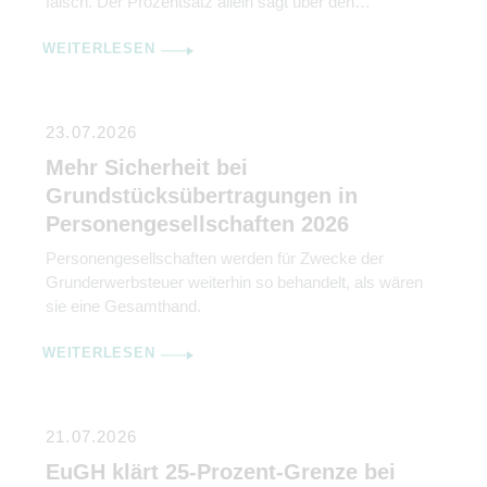
falsch. Der Prozentsatz allein sagt über den
tatsächlichen Gewinn nichts aus. So kann ein Gericht
WEITERLESEN
mit 40 Prozent Wareneinsatz deinem Betrieb mehr
Gewinn bringen als eines mit 20 Prozent, wenn der
absolute Deckungsbeitrag höher ist. Der Unterschied
zwischen […]
23.07.2026
Mehr Sicherheit bei
Grundstücksübertragungen in
Personengesellschaften 2026
Personengesellschaften werden für Zwecke der
Grunderwerbsteuer weiterhin so behandelt, als wären
sie eine Gesamthand.
WEITERLESEN
21.07.2026
EuGH klärt 25-Prozent-Grenze bei