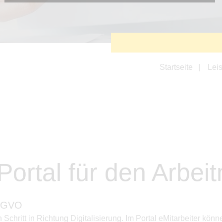
Diese Cookies sind erforderlich, um die grundlegende
Funktionalität der Website zu sichern.
Tracking- und Targeting-Cookies
Diese Cookies sind erforderlich, um unsere Website auf Ihre
Bedürfnisse hin zu optimieren. Hierzu gehört eine
bedarfsgerechte Gestaltung und fortlaufende Verbesserung
unseres Angebotes einschließlich der Verknüpfung zu
Startseite
Lei
Social-Media-Angeboten von z.B. Facebook und LinkedIn.
Betreibercookies
Diese Cookies sind erforderlich, um z.B. Google Maps zu
nutzen oder eingebettete Videos abspielen zu können.
 Portal für den Arbe
S-GVO
n Schritt in Richtung Digitalisierung. Im Portal eMitarbeiter 