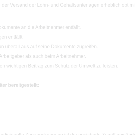
 der Versand der Lohn- und Gehaltsunterlagen erheblich optimie
okumente an die Arbeitnehmer entfällt.
n entfällt.
n überall aus auf seine Dokumente zugreifen.
Arbeitgeber als auch beim Arbeitnehmer.
n wichtigen Beitrag zum Schutz der Umwelt zu leisten.
r bereitgestellt:
ndividuelle Zugangskennung ist der gesicherte Zugriff gewährlei