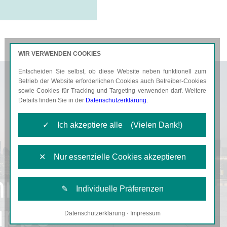
WIR VERWENDEN COOKIES
Entscheiden Sie selbst, ob diese Website neben funktionell zum
AKTUELLES
KARRIERE
Betrieb der Website erforderlichen Cookies auch Betreiber-Cookies
sowie Cookies für Tracking und Targeting verwenden darf. Weitere
Details finden Sie in der
Datenschutzerklärung
.
✓ Ich akzeptiere alle (Vielen Dank!)
✕ Nur essenzielle Cookies akzeptieren
hr
✎ Individuelle Präferenzen
uppe
Datenschutzerklärung
·
Impressum
Notwendige Cookies