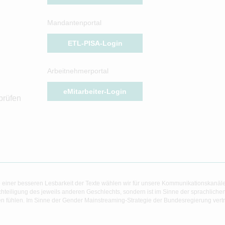
Mandantenportal
ETL-PISA-Login
Arbeitnehmerportal
eMitarbeiter-Login
prüfen
 einer besseren Lesbarkeit der Texte wählen wir für unsere Kommunikationskanäl
hteiligung des jeweils anderen Geschlechts, sondern ist im Sinne der sprachlich
 fühlen. Im Sinne der Gender Mainstreaming-Strategie der Bundesregierung vertret