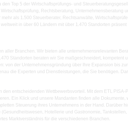
zu den Top 5 der Wirtschaftsprüfungs- und Steuerberatungsges
g, Wirtschaftsprüfung, Rechtsberatung, Unternehmensberatung 
r mehr als 1.500 Steuerberater, Rechtsanwälte, Wirtschaftsprü
weltweit in über 60 Ländern mit über 1.470 Standorten präsent
hmen aller Branchen. Wir bieten alle unternehmensrelevanten Ber
470 Standorten beraten wir Sie maßgeschneidert, kompetent und
ngen: von der Unternehmensgründung über Ihre Expansion bis zur
enau die Experten und Dienstleistungen, die Sie benötigen. Dar
n den entscheidenden Wettbewerbsvorteil. Mit dem ETL PISA-P
ieren. Ein Klick und unsere Mandanten finden alle Dokumente, 
pletten Steuerung ihres Unternehmens in der Hand. Darüber hi
(Gesundheitswesen, Hotellerie und Gastronomie, Tankstellen, Se
ertes Marktverständnis für die verschiedenen Branchen.