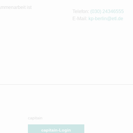
ammenarbeit ist
Telefon:
(030) 24346555
E-Mail:
kp-berlin@etl.de
capitain
capitain-Login