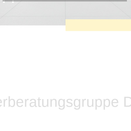
Diese Cookies sind erforderlich, um die grundlegende
Funktionalität der Website zu sichern.
Tracking- und Targeting-Cookies
Diese Cookies sind erforderlich, um unsere Website auf Ihre
Bedürfnisse hin zu optimieren. Hierzu gehört eine
bedarfsgerechte Gestaltung und fortlaufende Verbesserung
unseres Angebotes einschließlich der Verknüpfung zu
Social-Media-Angeboten von z.B. Facebook und LinkedIn.
Betreibercookies
Diese Cookies sind erforderlich, um z.B. Google Maps zu
nutzen oder eingebettete Videos abspielen zu können.
erberatungsgruppe 