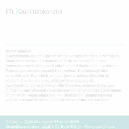
Genderhinweis:
Gleichbehandlung und Gleichberechtigung sind uns überaus wichtig! Im
Sinne einer besseren Lesbarkeit der Texte wählen wir für unsere
Kommunikationskanäle jedoch entweder die männliche oder weibliche
Form von personenbezogenen Hauptwörtern. Dies impliziert aber
keinesfalls eine Benachteiligung des jeweils anderen Geschlechts,
sondern ist im Sinne der sprachlichen Vereinfachung als
geschlechtsneutral zu verstehen. Alle Menschen mögen sich von den
Inhalten unserer Informationskanäle gleichermaßen angesprochen fühlen.
Im Sinne der Gender Mainstreaming-Strategie der Bundesregierung
vertreten wir ausdrücklich eine Politik der gleichstellungssensiblen
Informationsvermittlung.
© Copyright 2026 ETL Küpper & Partner GmbH
Steuerberatungsgesellschaft & Co. Berlin KG. Alle Rechte vorbehalten.