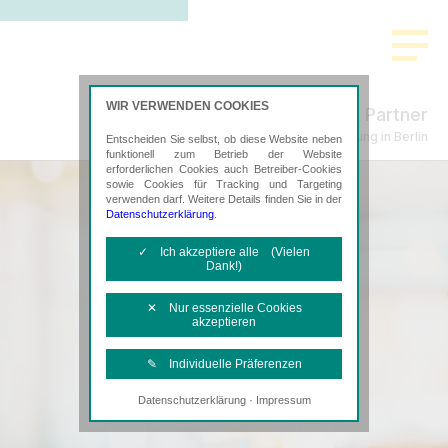
WIR VERWENDEN COOKIES
Küpper & Partner
Steuerberatung in Berlin
Entscheiden Sie selbst, ob diese Website neben
funktionell zum Betrieb der Website
erforderlichen Cookies auch Betreiber-Cookies
sowie Cookies für Tracking und Targeting
verwenden darf. Weitere Details finden Sie in der
Datenschutzerklärung
.
✓ Ich akzeptiere alle (Vielen
Dank!)
✕ Nur essenzielle Cookies
akzeptieren
✎ Individuelle Präferenzen
·
Datenschutzerklärung
Impressum
Notwendige Cookies
Diese Cookies sind erforderlich, um die
grundlegende Funktionalität der Website