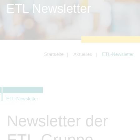
zu sichern.
ETL Newsletter
Tracking- und Targeting-Cookies
Diese Cookies sind erforderlich, um
unsere Website auf Ihre Bedürfnisse hin
zu optimieren. Hierzu gehört eine
bedarfsgerechte Gestaltung und
fortlaufende Verbesserung unseres
Angebotes einschließlich der
Verknüpfung zu Social-Media-
Angeboten von z.B. Facebook und
Startseite
Aktuelles
ETL-Newsletter
LinkedIn.
Betreibercookies
Diese Cookies sind erforderlich, um z.B.
Google Maps zu nutzen oder
eingebettete Videos abspielen zu
können.
ETL-Newsletter
Newsletter der
ETL-Gruppe