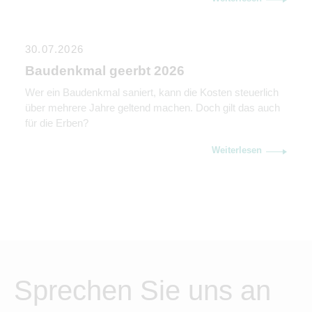
Kommunikation genauso wichtig ist wie rechtliche und
steuerliche Gestaltung.
30.07.2026
Baudenkmal geerbt 2026
Wer ein Baudenkmal saniert, kann die Kosten steuerlich
über mehrere Jahre geltend machen. Doch gilt das auch
für die Erben?
Weiterlesen
Sprechen Sie uns an