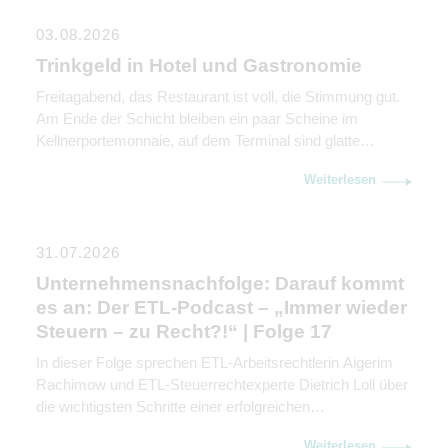
03.08.2026
Trinkgeld in Hotel und Gastronomie
Freitagabend, das Restaurant ist voll, die Stimmung gut.
Am Ende der Schicht bleiben ein paar Scheine im
Kellnerportemonnaie, auf dem Terminal sind glatte
Beträge gebucht – und wie so oft stellt sich eine
Weiterlesen
scheinbar einfache Frage: Wem gehört das Trinkgeld
eigentlich, und wie bleibt es steuerfrei? Was im
hektischen Alltag nebenbei läuft, ist steuerlich alles […]
31.07.2026
Unternehmensnachfolge: Darauf kommt
es an: Der ETL-Podcast – „Immer wieder
Steuern – zu Recht?!“ | Folge 17
In dieser Folge sprechen ETL-Arbeitsrechtlerin Aigerim
Rachimow und ETL-Steuerrechtexperte Dietrich Loll über
die wichtigsten Schritte einer erfolgreichen
Unternehmensnachfolge. Sie erklären, warum
Weiterlesen