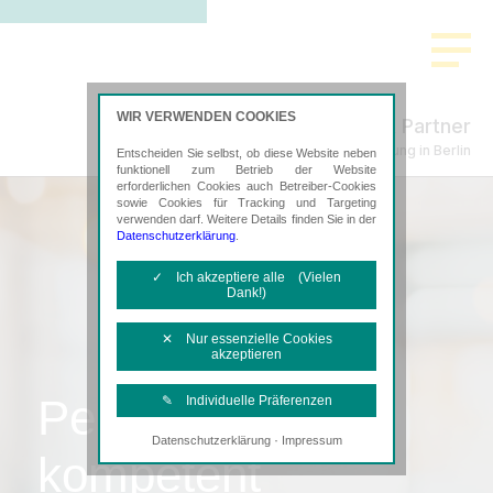
WIR VERWENDEN COOKIES
Küpper & Partner
Steuerberatung in Berlin
Entscheiden Sie selbst, ob diese Website neben
funktionell zum Betrieb der Website
erforderlichen Cookies auch Betreiber-Cookies
sowie Cookies für Tracking und Targeting
verwenden darf. Weitere Details finden Sie in der
Datenschutzerklärung
.
✓ Ich akzeptiere alle (Vielen
Dank!)
✕ Nur essenzielle Cookies
akzeptieren
Persönlich,
✎ Individuelle Präferenzen
·
Datenschutzerklärung
Impressum
Notwendige Cookies
kompetent
Diese Cookies sind erforderlich, um die
grundlegende Funktionalität der Website